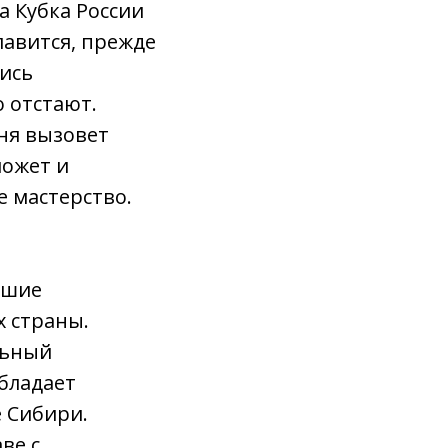
а Кубка России
лавится, прежде
ись
 отстают.
ня вызовет
может и
 мастерство.
йшие
х страны.
льный
обладает
 Сибири.
ве с