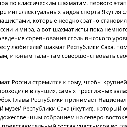
нира по классическим шахматам, первого этап
фере интеллектуальных видов спорта Якутия с
 шашистами, которые неоднократно становил
сии и мира, а вот шахматисты пока немного
оведение соревнования столь высокого уров
с у любителей шахмат Республики Саха, по
ам, и юным талантам совершенствовать свое
ат России стремится к тому, чтобы крупне
роходили в лучших, самых престижных зала
Кубок Главы Республики принимает Национа
 музей Республики Саха (Якутия), который 
дожественным собранием на северо-востоке
 представительный состав участников во гла