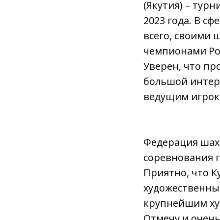
(Якутия) – тур
2023 года. В с
всего, своими
чемпионами Рос
Уверен, что пр
большой интере
ведущим игрок
Федерация шахм
соревнования п
Приятно, что 
художественный
крупнейшим ху
Отмечу и очень