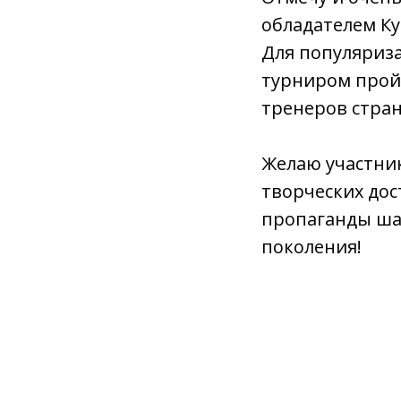
обладателем Ку
Для популяриза
турниром пройд
тренеров стра
Желаю участник
творческих дос
пропаганды ша
поколения!