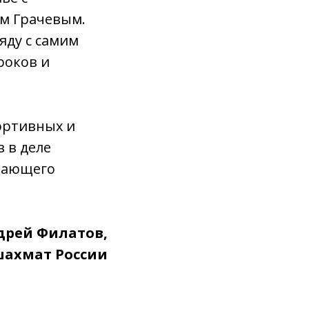
ом Грачевым.
яду с самим
роков и
портивных и
 в деле
стающего
дрей Филатов,
шахмат России