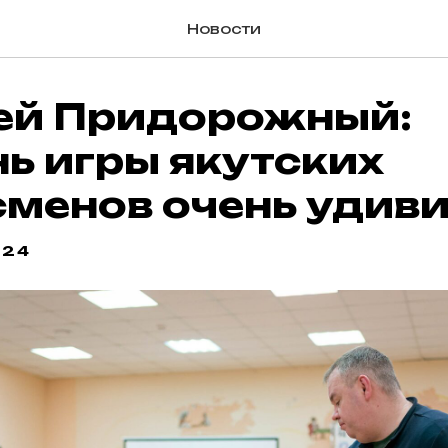
Новости
ей Придорожный:
ь игры якутских
сменов очень удив
:24