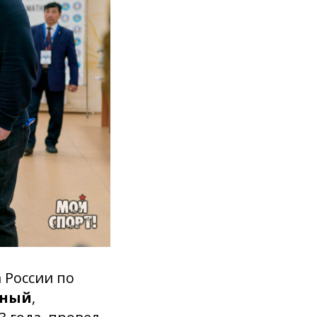
а России по
жный
,