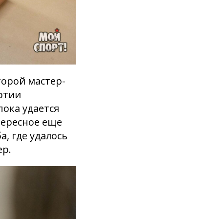
орой мастер-
ртии
пока удается
тересное еще
, где удалось
ер.