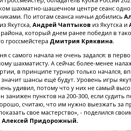
гроссмейстер, обладатель Кубка России 2023
ском шахматно-шашечном центре сеанс одн
тниками. По итогам сеанса ничьи добились
А
из Якутска,
Андрей Чаптыков
из Якутска и
 района, который днем ранее победил в тако
о гроссмейстера
Дмитрия Кряквина
.
я с самого начала не очень задался: в перво
ому шахматисту. А сейчас более-менее нала
ртии, в принципе турнир только начался, в
 значит шансы ещё будут. Уровень игры яку
ень удивил, потому что у них не самый высо
он занижен пунктов на 200-300, если судить п
орошо, считаю, что им нужно выезжать за п
 показать свое мастерство»
, - поделился свои
и
Алексей Придорожный.