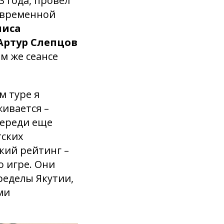
 года, провел
овременной
лиса
Артур Слепцов
м же сеансе
м туре я
живается –
переди еще
тских
кий рейтинг –
о игре. Они
ределы Якутии,
ми