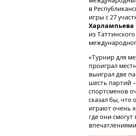
международный 
в Республикан
игры с 27 учас
Харлампьева
из Таттинского
международног
«Турнир для мен
проиграл местн
выиграл две па
шесть партий –
спортсменов оч
сказал бы, что 
играют очень х
где они смогут
впечатлениям