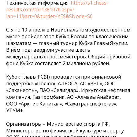
Техническая информация:
https://s1.chess-
results.com/tnr1381076.aspx?
lan=11&art=0&turdet=YES&SNode=S0
С 5 по 10 апреля в Национальном художественном
музее пройдет этап Кубка России по классическим
шахматам — главный турнир Кубка Главы Якутии.
В нём подтвердили участие шесть
международных гроссмейстеров. Общий призовой
фонд Кубка составляет 2 миллиона рублей.
Кубок Главы РС(Я) проводится при финансовой
поддержке «Полюс», АЛРОСА, АО «РНГ», ООО
«Саханефть», ПАО «Селигдар», Иркутская нефтяная
компания, Газпромбанк, АО «Алмазы Анабара»,
ООО «Арктик Капитал», «Сахатранснефтегаз»,
УТУМ+.
Организаторы – Министерство спорта РФ,
Министерство по физической культуре и спорту